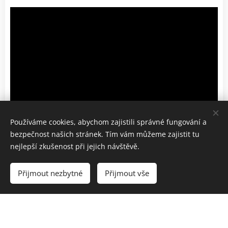
Používáme cookies, abychom zajistili správné fungování a
bezpečnost našich stránek. Tím vám můžeme zajistit tu
autor:
Tomáš Hanáček - fotograf
nejlepší zkušenost při jejich návštěvě.
Přijmout nezbytné
Přijmout vše
Více informací ve
FAQ,
Program
,
Parkování
a
Kudy k
nám
.