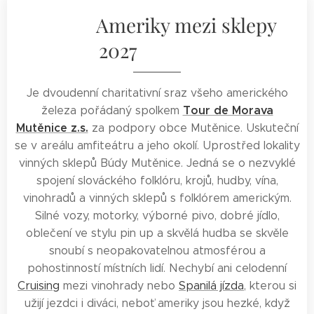
Ameriky mezi sklepy
2027
Je dvoudenní charitativní sraz všeho amerického
Tour de Morava
železa pořádaný spolkem
Mutěnice z.s.
za podpory obce Mutěnice. Uskuteční
se v areálu amfiteátru a jeho okolí. Uprostřed lokality
vinných sklepů Búdy Mutěnice. Jedná se o nezvyklé
spojení slováckého folklóru, krojů, hudby, vína,
vinohradů a vinných sklepů s folklórem americkým.
Silné vozy, motorky, výborné pivo, dobré jídlo,
oblečení ve stylu pin up a skvělá hudba se skvěle
snoubí s neopakovatelnou atmosférou a
pohostinností místních lidí. Nechybí ani celodenní
Cruising
mezi vinohrady nebo
Spanilá jízda
, kterou si
užijí jezdci i diváci, neboť ameriky jsou hezké, když