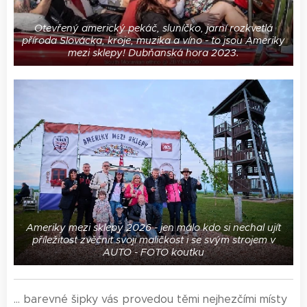
Otevřený americký pekáč, sluníčko, jarní rozkvetlá
příroda Slovácka, kroje, muzika a víno - to jsou Ameriky
mezi sklepy! Dubňanská hora 2023.
Ameriky mezi sklepy 2026 - jen málo kdo si nechal ujít
příležitost zvěčnit svoji maličkost i se svým strojem v
AUTO - FOTO koutku
... barevné šipky vás provedou těmi nejhezčími místy