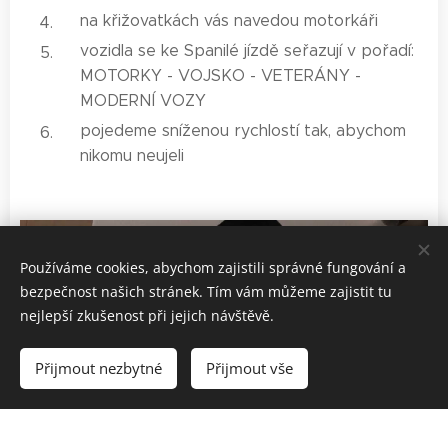
na křižovatkách vás navedou motorkáři
vozidla se ke Spanilé jízdě seřazují v pořadí:
MOTORKY - VOJSKO - VETERÁNY -
MODERNÍ VOZY
pojedeme sníženou rychlostí tak, abychom
nikomu neujeli
Používáme cookies, abychom zajistili správné fungování a
bezpečnost našich stránek. Tím vám můžeme zajistit tu
nejlepší zkušenost při jejich návštěvě.
Přijmout nezbytné
Přijmout vše