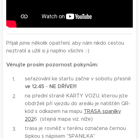
Přijali jsme několik opatření, aby nám nikdo cestou
neztratil a užili si ji naplno všichni :-)
Věnujte prosím pozornost pokynům:
seřazování ke startu začne v sobotu přesně
ve 12.45 - NE DŘÍVE!!!
na přední straně KARTY VOZU, kterou jste
obdrželi při vjezdu do areálu je natištěn QR-
kód s odkazem na mapu
TRASA spanilky
202
6
(stejná mapa viz. níže)
trasa je rovněž v terénu označena černou
šipkou s nápisem "SPANILKA"