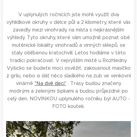
V uplynulých ročnících jste mohli využít dva
vyhlídkové okruhy v délce půl a 2 kilometry, které vás
zavedly mezi vinohrady na místa s nejkrásnějším
výhledy. Tyto okruhy, které vám umožnili poznat obě
mutěnické lokality vinohradů a vinných sklepů, se
staly oblíbenou kratochvílí. Letos hodláme v této
tradici pokračovat. V nejvyšším místě u Rozhledny
Vyšicko se budete moci osvěžit, zakousnout masíčko
z grilu, nebo si dát něco sladkého na zub ve venkovní
vinárně
"Na dvě deci"
. Trasy budou značeny
modrými a zelenými šipkami a budou průjezdné po
celý den. NOVINKOU uplynulého ročníku byl AUTO -
FOTO koutek.