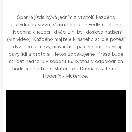
Spanilá jízda bývá jedním z vrcholů každého
pořádného srazu. V minulém roce vedla centrem
Hodonína a jezdci i diváci z ní byli doslova nadšení
(viz video). Každého majitele krásného stroje potěší,
když jeho úsměvy, máváním a palcem nahoru vítají
davy lidí a proto si ji letos zopakujeme. Krása bude
střídat nádheru v sobotu 16. května v odpoledních
hodinách na trase Mutěnice - Dubňanská hora -
Hodonín - Mutěnice.