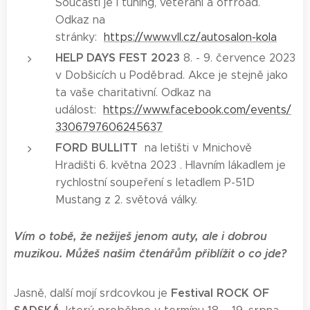
Součástí je i tuning, veteráni a offroad.
Odkaz na
stránky:
https://www.vll.cz/autosalon-kola
HELP DAYS FEST 2023
8. - 9. července 2023
v Dobšicích u Poděbrad. Akce je stejně jako
ta vaše charitativní. Odkaz na
událost:
https://www.facebook.com/events/
3306797606245637
FORD BULLITT
na
letišti v Mnichově
Hradišti 6. května 2023 . Hlavním lákadlem je
rychlostní soupeření s letadlem P-51D
Mustang z 2. světová války.
Vím o tobě, že nežiješ jenom auty, ale i dobrou
muzikou. Můžeš našim čtenářům přiblížit o co jde?
Festival ROCK OF
Jasně, další mojí srdcovkou je