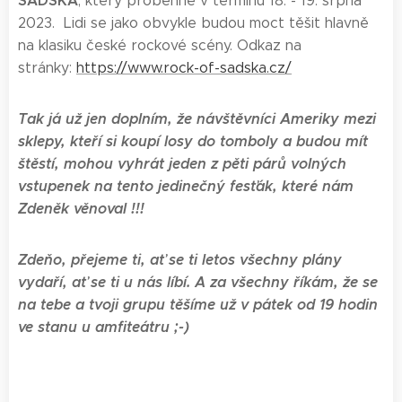
SADSKÁ
, který proběhne v termínu 18. - 19. srpna
2023. Lidi se jako obvykle budou moct těšit hlavně
na klasiku české rockové scény. Odkaz na
stránky:
https://www.rock-of-sadska.cz/
Tak já už jen doplním, že návštěvníci Ameriky mezi
sklepy, kteří si koupí losy do tomboly a budou mít
štěstí, mohou vyhrát jeden z pěti párů volných
vstupenek na tento jedinečný fesťák, které nám
Zdeněk věnoval !!!
Zdeňo, přejeme ti, ať se ti letos všechny plány
vydaří, ať se ti u nás líbí. A za všechny říkám, že se
na tebe a tvoji grupu těšíme už v pátek od 19 hodin
ve stanu u amfiteátru
;-)