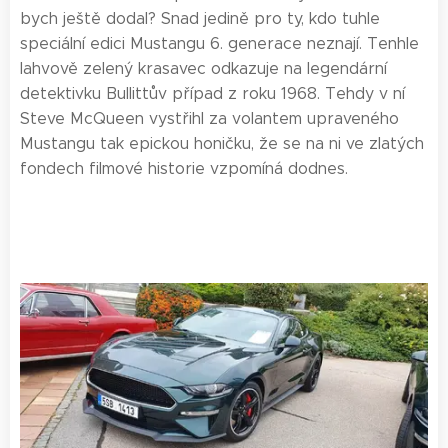
bych ještě dodal? Snad jedině pro ty, kdo tuhle
speciální edici Mustangu 6. generace neznají. Tenhle
lahvově zelený krasavec odkazuje na legendární
detektivku Bullittův případ z roku 1968. Tehdy v ní
Steve McQueen vystřihl za volantem upraveného
Mustangu tak epickou honičku, že se na ni ve zlatých
fondech filmové historie vzpomíná dodnes.