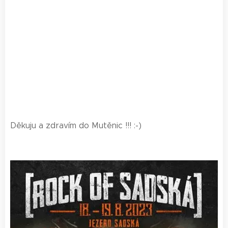
Děkuju a zdravím do Mutěnic !!! :-)