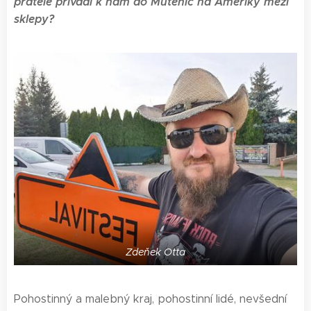
přátele přivádí k nám do Mutěnic na Ameriky mezi
sklepy?
Zdeňek Otta
Pohostinný a malebný kraj, pohostinní lidé, nevšední