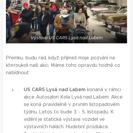
Výstava US CARS Lysá nad Labem
Přemku, budu rád, když přijmeš moje pozvání na
kteroukoli naši akci. Máme toho opravdu hodně co
nabídnout:
US CARS Lysá nad Labem
konaná v rámci
akce Autosalon Kola Lysá nad Labem. Akce
se koná pravidelně v prvním listopadovém
týdnu. Letos to bude 3. - 5. listopadu. K
vidění je statická výstava vozidel ve
výstavních halách. Hudební produkce.