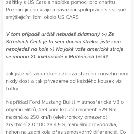
zážitky s US Cars a nabídka pomoci pro charitu .
Poznání jiného kraje a navázání spolupráce se stejně
smýšlejícími lidmi okolo US CARS.
V tom případě určitě nebudeš zklamaný ;-) Ze
Středních Čech je to sem docela štreka, jistě sem
nepojedeš na kole :-) Na jaké vaše americké stroje
se mohou 21. května lidé v Mutěnicích těšit?
Jak jistě víš, amerického železa starého i nového není
nikdy dost a tak přivezeme od každého kousek viz
fotky.
Například Ford Mustang Bullitt = atmosférická V8 o
objemu 5litrů, 459 koní, kroutící moment 529 Nm,
maximálka 250 km/h (elektronicky omezeno),
zrychlení z 0-100 za 4,5 S, manuální převodovka,
náhon na zadní kola přes samosvorný diferenciál. Co