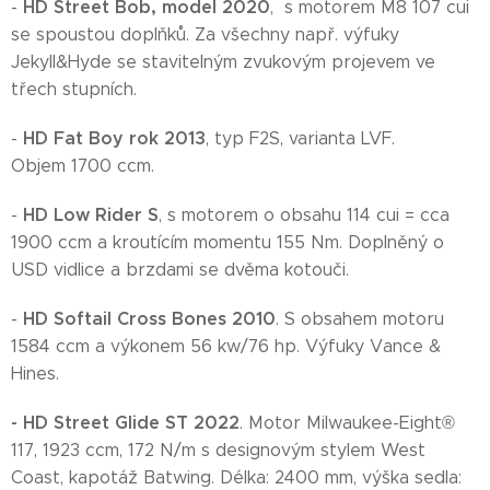
HD Street Bob, model 2020
-
, s motorem M8 107 cui
se spoustou doplňků. Za všechny např. výfuky
Jekyll&Hyde se stavitelným zvukovým projevem ve
třech stupních.
HD
Fat Boy rok 2013
-
, typ F2S, varianta LVF.
Objem 1700 ccm.
HD Low Rider S
-
, s motorem o obsahu 114 cui = cca
1900 ccm a kroutícím momentu 155 Nm. Doplněný o
USD vidlice a brzdami se dvěma kotouči.
HD Softail Cross Bones 2010
-
. S obsahem motoru
1584 ccm a výkonem 56 kw/76 hp. Výfuky Vance &
Hines.
- HD Street Glide ST 2022
. Motor Milwaukee-Eight®
117, 1923 ccm, 172 N/m s designovým stylem West
Coast, kapotáž Batwing. Délka: 2400 mm, výška sedla: