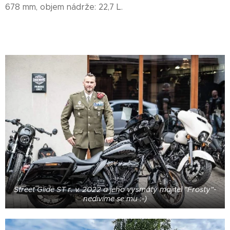
678 mm, objem nádrže: 22,7 L.
Street Glide ST r. v. 2022 a jeho vysmátý majitel "Frosty"-
nedivíme se mu :-)