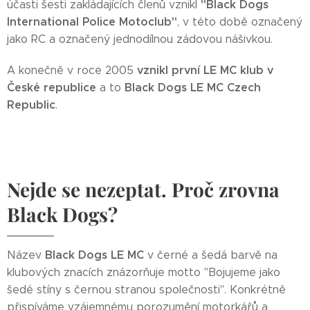
"Black Dogs
účasti šesti zakládajících členů vznikl
International Police Motoclub"
, v této době označený
jako RC a označený jednodílnou zádovou nášivkou.
vznikl první LE MC klub v
A konečně v roce 2005
České republice
Black Dogs LE MC Czech
a to
Republic
.
Nejde se nezeptat. Proč zrovna
Black Dogs?
Black Dogs LE MC
Název
v černé a šedá barvě na
klubových znacích znázorňuje motto "Bojujeme jako
šedé stíny s černou stranou společnosti". Konkrétně
přispíváme vzájemnému porozumění motorkářů a