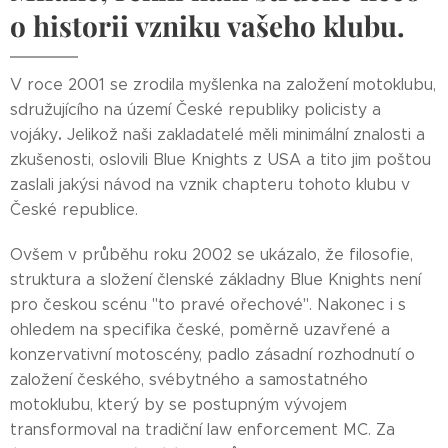
o historii vzniku vašeho klubu.
V
roce 2001 se zrodila myšlenka na založení motoklubu,
sdružujícího na území České republiky policisty a
.
vojáky
Jelikož naši zakladatelé měli minimální znalosti a
zkušenosti, oslovili Blue Knights z USA a tito jim poštou
zaslali jakýsi návod na vznik chapteru tohoto klubu v
České republice.
Ovšem v průběhu roku 2002 se ukázalo, že filosofie,
struktura a složení členské základny Blue Knights není
pro českou scénu "to pravé ořechové". Nakonec i s
ohledem na specifika české, poměrně uzavřené a
konzervativní motoscény, padlo zásadní rozhodnutí o
založení českého, svébytného a samostatného
motoklubu, který by se postupným vývojem
transformoval na tradiční law enforcement MC. Za